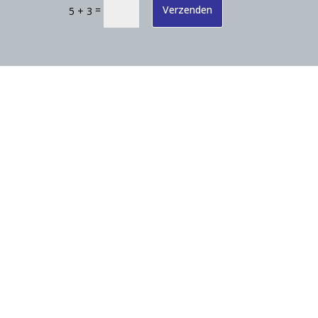
=
Verzenden
5 + 3